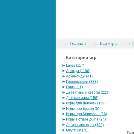
Главная
Все игры
Категории игр
Lines (117)
Аркады (1100)
Арканоиды (41)
Головоломки (333)
Гонки (11)
Детективы и квесты (223)
Детские игры (156)
Игры для девочек (119)
Игры про Джейн (5)
Игры про Морхухна (16)
Игры в стиле Zuma (24)
Логические игры (355)
Маджонг (20)
Тан