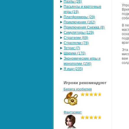
Пазлы (26)
Упр
Пасьянсы и карточные
Вре
игры (19)
под
Платформеры (29)
соб
Приключения (162)
В п
Приключения Снежка (8)
мас
Симуляторы (129)
осн
Стратегии (69)
под
враг
Стрелялки (78)
Тетрис (7)
Эта 
Шарики (170)
мисс
Экономические игры и
вам
солд
монополии (156)
Я ищу (235)
Игроки рекомендуют
Берега изобилия
Фантазмат