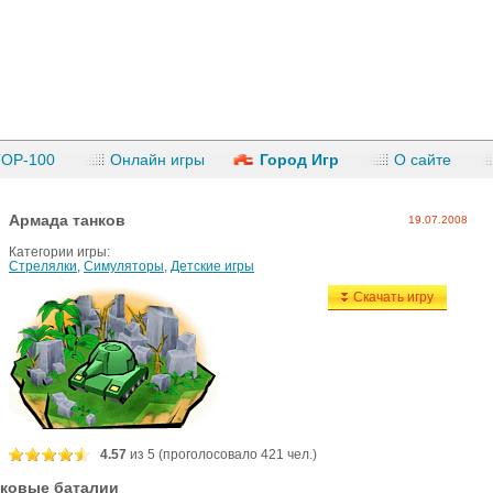
TOP-100
Онлайн игры
Город Игр
О сайте
Армада танков
19.07.2008
Категории игры:
Стрелялки
,
Симуляторы
,
Детские игры
Скачать игру
4.57
из 5 (проголосовалo 421 чел.)
ковые баталии