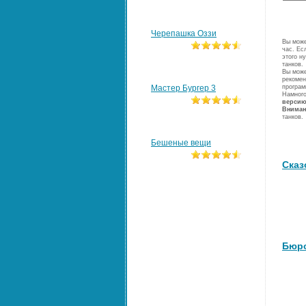
Черепашка Оззи
Вы може
час. Ес
этого н
танков.
Вы може
рекомен
Мастер Бургер 3
програм
Намного
версию
Вниман
танков.
Бешеные вещи
Сказ
Бюро