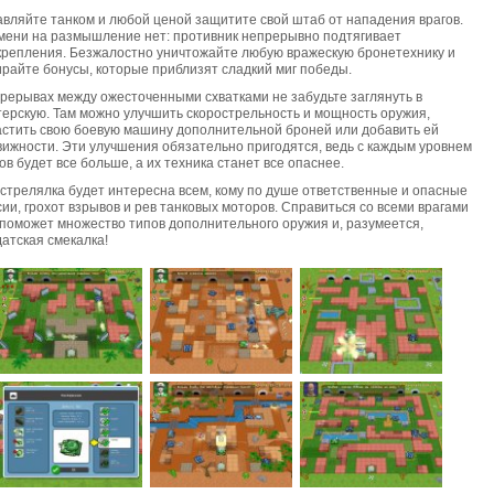
авляйте танком и любой ценой защитите свой штаб от нападения врагов.
мени на размышление нет: противник непрерывно подтягивает
крепления. Безжалостно уничтожайте любую вражескую бронетехнику и
ирайте бонусы, которые приблизят сладкий миг победы.
ерерывах между ожесточенными схватками не забудьте заглянуть в
терскую. Там можно улучшить скорострельность и мощность оружия,
астить свою боевую машину дополнительной броней или добавить ей
вижности. Эти улучшения обязательно пригодятся, ведь с каждым уровнем
ов будет все больше, а их техника станет все опаснее.
стрелялка будет интересна всем, кому по душе ответственные и опасные
ии, грохот взрывов и рев танковых моторов. Справиться со всеми врагами
 поможет множество типов дополнительного оружия и, разумеется,
атская смекалка!