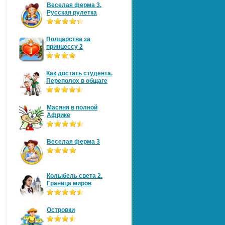
Веселая ферма 3.
Русская рулетка
Полцарства за
принцессу 2
Как достать студента.
Переполох в общаге
Масяня в полной
Африке
Веселая ферма 3
Колыбель света 2.
Граница миров
Островки