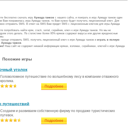
те бесплатно скачать игру
Армада танков
с нашего сайта, и поиграть в игру Армада танков один
ли Вам понравилась игра Армада танков, то Вам нужно будет получить лицензионный ключ. Для
ужно отправить SMS. В ответ на SMS Вам придет SMS с лицензионным ключом для игры Армада
те попробовать найти кряк, crack, serial, серийник, ключ к игре Армада танков. Но мы не
дуем этого делать. По статистике более 95% кряков содержат вирусы или другие вредоносные
мы.
 проще отправить SMS, получить лицензионный ключ к игре Армада танков и
играть в полную
 Армада танков
.
ие!
Наш сайт не содержит никакой информации кряках, взломах, серийниках, ключей к игре Армада
Похожие игры
очный уголок
Головоломное путешествие по волшебному лесу в компании отважного
кролика.
Подробнее
 путешествий
Создаем и развиваем собственную фирму по продаже туристических
путевок.
Подробнее