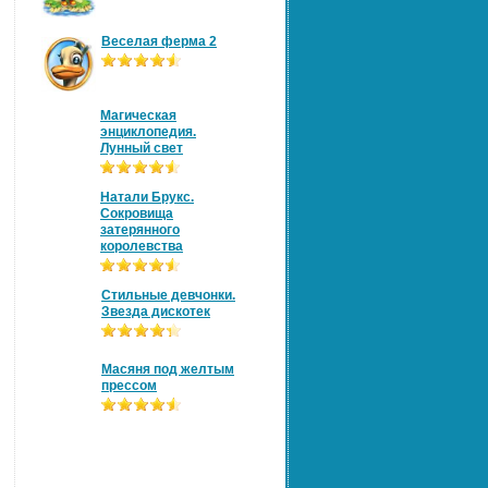
Веселая ферма 2
Магическая
энциклопедия.
Лунный свет
Натали Брукс.
Сокровища
затерянного
королевства
Стильные девчонки.
Звезда дискотек
Масяня под желтым
прессом