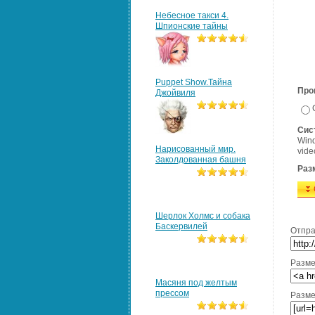
Небесное такси 4.
Шпионские тайны
Puppet Show.Тайна
Про
Джойвиля
Сис
Wind
Нарисованный мир.
vide
Заколдованная башня
Раз
Шерлок Холмс и собака
Баскервилей
Отпра
Разме
Масяня под желтым
прессом
Разме