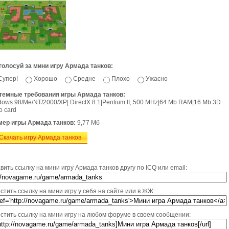
голосуй за мини игру Армада танков:
Супер!
Хорошо
Средне
Плохо
Ужасно
темные требования игры Армада танков:
ows 98/Me/NT/2000/XP| DirectX 8.1|Pentium II, 500 MHz|64 Mb RAM|16 Mb 3D
o card
мер игры Армада танков:
9,77 Мб
Скачать игру Армада танков
вить ссылку на мини игру Армада танков другу по ICQ или email:
стить ссылку на мини игру у себя на сайте или в ЖЖ:
стить ссылку на мини игру на любом форуме в своем сообщении: