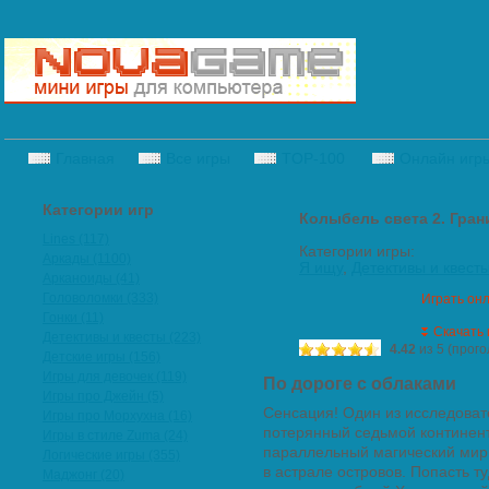
Главная
Все игры
TOP-100
Онлайн игр
Категории игр
Колыбель света 2. Гра
Lines (117)
Категории игры:
Аркады (1100)
Я ищу
,
Детективы и квест
Арканоиды (41)
Головоломки (333)
Играть он
Гонки (11)
Скачать 
Детективы и квесты (223)
4.42
из 5 (прого
Детские игры (156)
Игры для девочек (119)
По дороге с облаками
Игры про Джейн (5)
Сенсация! Один из исследова
Игры про Морхухна (16)
потерянный седьмой континент
Игры в стиле Zuma (24)
параллельный магический мир
Логические игры (355)
в астрале островов. Попасть 
Маджонг (20)