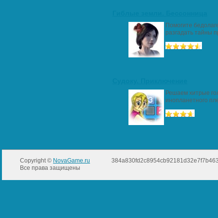
Гиблые земли. Бессонница
Помогите бедолаг
разгадать тайны п
Судоку. Приключение
Решаем хитрые го
инопланетного пл
Copyright ©
NovaGame.ru
384a830fd2c8954cb92181d32e7f7b46
Все права защищены