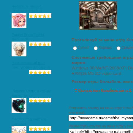
Небесное такси 4.
Шпионские тайны
Puppet Show.Тайна
Джойвиля
Проголосуй за мини игру Ко
Супер!
Хорошо
Средн
Системные требования игры
миров:
Нарисованный мир.
Заколдованная башня
Windows 98/Me/NT/2000/XP| Dir
RAM|16 Mb 3D video card
Размер игры Колыбель света
Скачать игру Колыбель света 2
Шерлок Холмс и собака
Баскервилей
Отправить ссылку на мини игру Колыб
или email:
Масяня под желтым
прессом
Разместить ссылку на мини игру у се