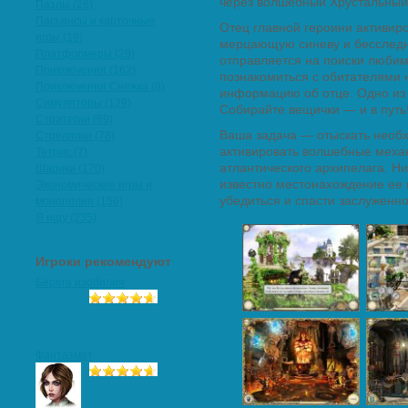
через волшебный Хрустальный
Пазлы (26)
Пасьянсы и карточные
Отец главной героини активиро
игры (19)
мерцающую синеву и бесследно
Платформеры (29)
отправляется на поиски любим
Приключения (162)
познакомиться с обитателями 
Приключения Снежка (8)
информацию об отце. Одно из 
Симуляторы (129)
Собирайте вещички — и в путь
Стратегии (69)
Ваша задача — отыскать необ
Стрелялки (78)
активировать волшебные механ
Тетрис (7)
атлантического архипелага. Ни
Шарики (170)
известно местонахождение ее 
Экономические игры и
убедиться и спасти заслуженно
монополии (156)
Я ищу (235)
Игроки рекомендуют
Берега изобилия
Фантазмат