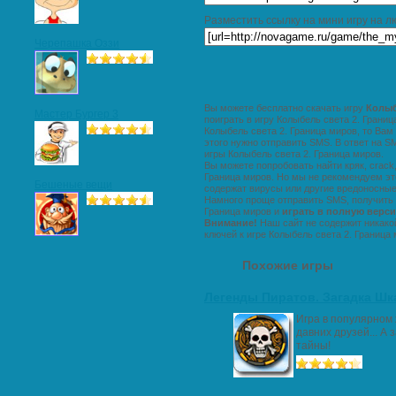
Разместить ссылку на мини игру на 
Черепашка Оззи
Вы можете бесплатно скачать игру
Колыб
Мастер Бургер 3
поиграть в игру Колыбель света 2. Грани
Колыбель света 2. Граница миров, то Вам
этого нужно отправить SMS. В ответ на 
игры Колыбель света 2. Граница миров.
Вы можете попробовать найти кряк, crack, 
Граница миров. Но мы не рекомендуем это
Бешеные вещи
содержат вирусы или другие вредоносны
Намного проще отправить SMS, получить 
Граница миров и
играть в полную верси
Внимание!
Наш сайт не содержит никако
ключей к игре Колыбель света 2. Граница 
Похожие игры
Легенды Пиратов. Загадка Шк
Игра в популярном 
давних друзей... А
тайны!